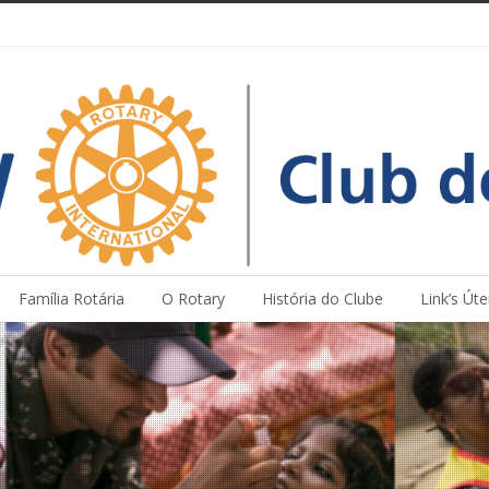
Família Rotária
O Rotary
História do Clube
Link’s Úte