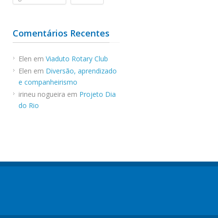
Comentários Recentes
Elen
em
Viaduto Rotary Club
Elen
em
Diversão, aprendizado
e companheirismo
irineu nogueira
em
Projeto Dia
do Rio