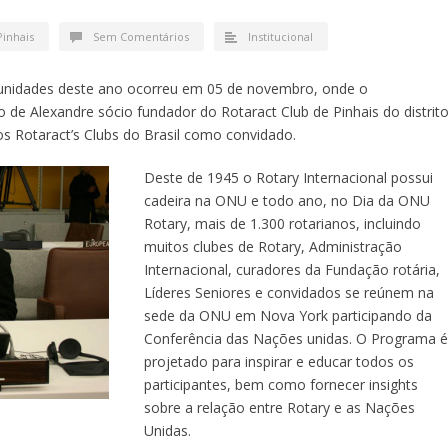
Pinhais
Sem Comentários
Institucional
 unidades deste ano ocorreu em 05 de novembro, onde o
 de Alexandre sócio fundador do Rotaract Club de Pinhais do distrit
s Rotaract’s Clubs do Brasil como convidado.
Deste de 1945 o Rotary Internacional possui
cadeira na ONU e todo ano, no Dia da ONU
Rotary, mais de 1.300 rotarianos, incluindo
muitos clubes de Rotary, Administração
Internacional, curadores da Fundação rotária,
Líderes Seniores e convidados se reúnem na
sede da ONU em Nova York participando da
Conferência das Nações unidas. O Programa 
projetado para inspirar e educar todos os
participantes, bem como fornecer insights
sobre a relação entre Rotary e as Nações
Unidas.