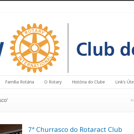
Família Rotária
O Rotary
História do Clube
Link’s Úte
sco’
Ro
7ª Churrasco do Rotaract Club