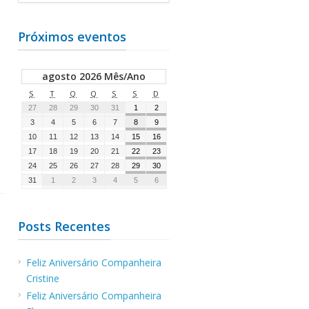
Próximos eventos
agosto 2026 Mês/Ano
S
T
Q
Q
S
S
D
27
28
29
30
31
1
2
3
4
5
6
7
8
9
10
11
12
13
14
15
16
17
18
19
20
21
22
23
24
25
26
27
28
29
30
31
1
2
3
4
5
6
Posts Recentes
Feliz Aniversário Companheira
Cristine
Feliz Aniversário Companheira