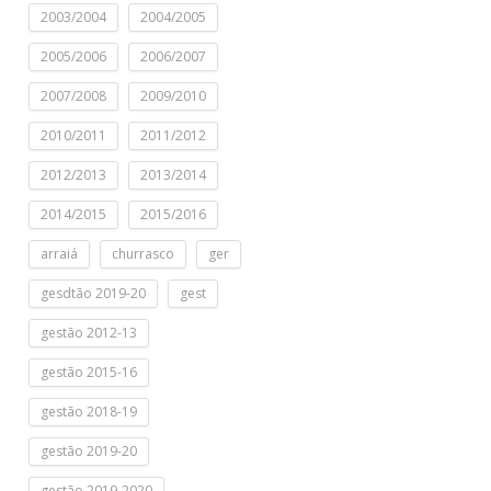
2003/2004
2004/2005
2005/2006
2006/2007
2007/2008
2009/2010
2010/2011
2011/2012
2012/2013
2013/2014
2014/2015
2015/2016
arraiá
churrasco
ger
gesdtão 2019-20
gest
gestão 2012-13
gestão 2015-16
gestão 2018-19
gestão 2019-20
gestão 2019-2020