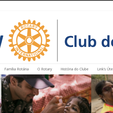
Família Rotária
O Rotary
História do Clube
Link’s Úte