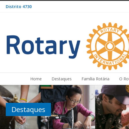
Distrito 4730
Home
Destaques
Família Rotária
O Ro
Destaques