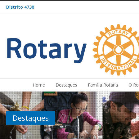
Distrito 4730
Home
Destaques
Família Rotária
O Ro
Destaques