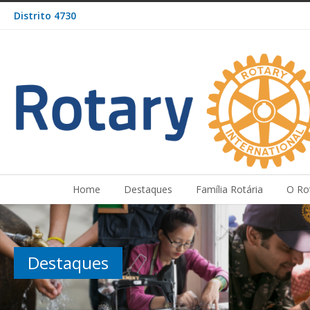
Distrito 4730
Home
Destaques
Família Rotária
O Ro
Destaques