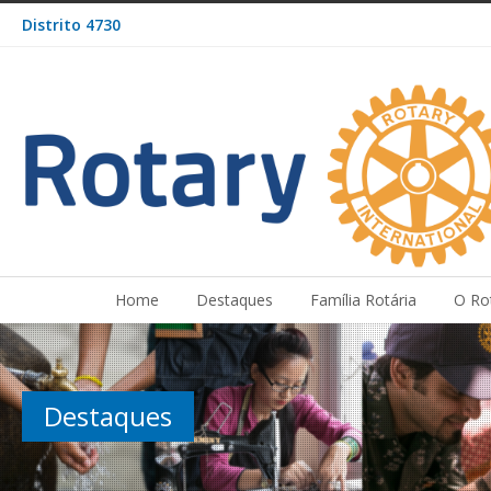
Distrito 4730
Home
Destaques
Família Rotária
O Ro
Destaques