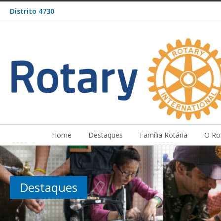
Distrito 4730
Home
Destaques
Família Rotária
O Ro
Destaques