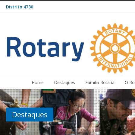
Distrito 4730
Home
Destaques
Família Rotária
O Ro
Destaques