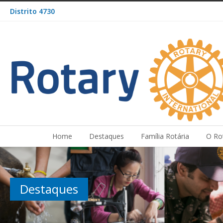
Distrito 4730
Home
Destaques
Família Rotária
O Ro
Destaques