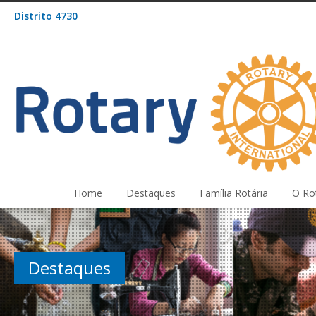
Distrito 4730
Home
Destaques
Família Rotária
O Ro
Destaques