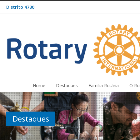
Distrito 4730
Home
Destaques
Família Rotária
O Ro
Destaques