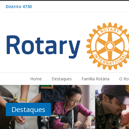
Distrito 4730
Home
Destaques
Família Rotária
O Ro
Destaques