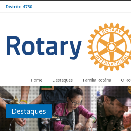
Distrito 4730
Home
Destaques
Família Rotária
O Ro
Destaques