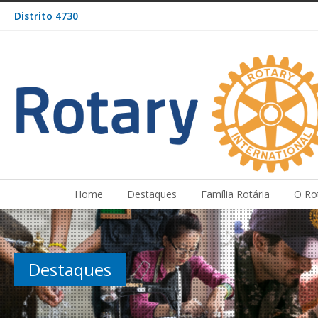
Distrito 4730
Home
Destaques
Família Rotária
O Ro
Destaques