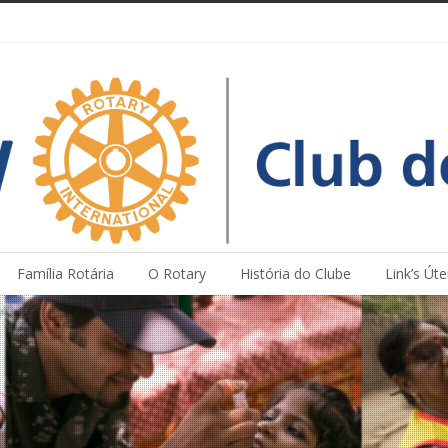
Família Rotária
O Rotary
História do Clube
Link’s Úte