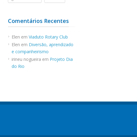
Comentários Recentes
Elen
em
Viaduto Rotary Club
Elen
em
Diversão, aprendizado
e companheirismo
irineu nogueira
em
Projeto Dia
do Rio