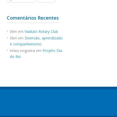
Comentários Recentes
Elen
em
Viaduto Rotary Club
Elen
em
Diversão, aprendizado
e companheirismo
irineu nogueira
em
Projeto Dia
do Rio