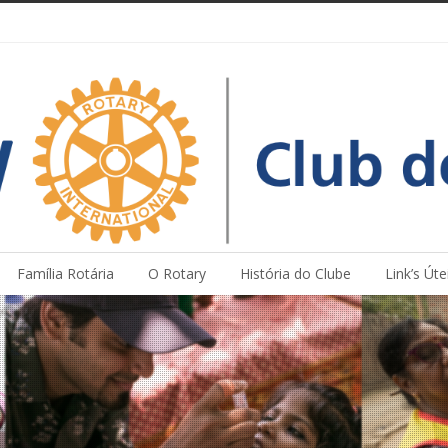
Família Rotária
O Rotary
História do Clube
Link’s Úte