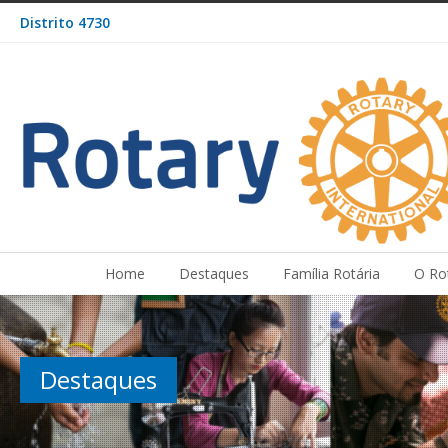
Distrito 4730
Home
Destaques
Família Rotária
O Ro
Destaques