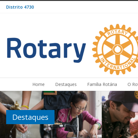
Distrito 4730
Home
Destaques
Família Rotária
O Ro
Destaques