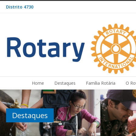
Distrito 4730
Home
Destaques
Família Rotária
O Ro
Destaques