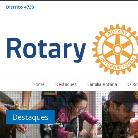
Distrito 4730
Home
Destaques
Família Rotária
O Ro
Destaques