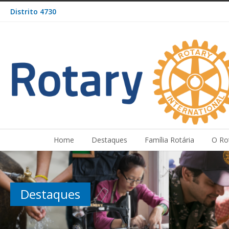
Distrito 4730
Home
Destaques
Família Rotária
O Ro
Destaques