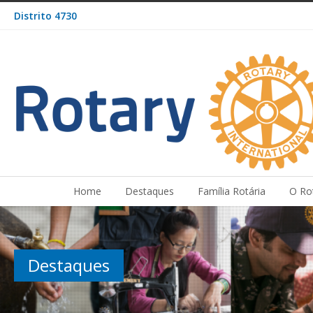
Distrito 4730
Home
Destaques
Família Rotária
O Ro
Destaques