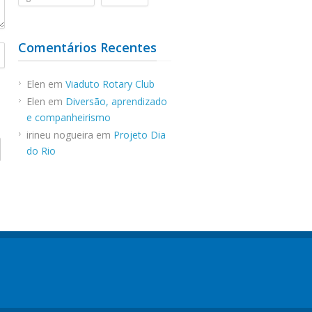
Comentários Recentes
Elen
em
Viaduto Rotary Club
Elen
em
Diversão, aprendizado
e companheirismo
irineu nogueira
em
Projeto Dia
do Rio