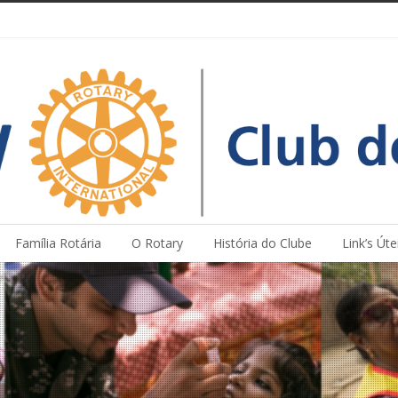
Família Rotária
O Rotary
História do Clube
Link’s Úte