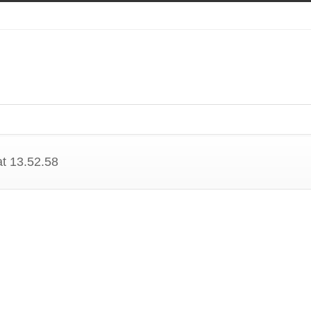
Família Rotária
O Rotary
História do Clube
Link’s Úte
t 13.52.58