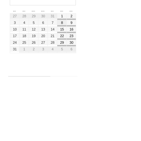
agosto 2026 Mês/Ano
S
T
Q
Q
S
S
D
27
28
29
30
31
1
2
3
4
5
6
7
8
9
10
11
12
13
14
15
16
17
18
19
20
21
22
23
24
25
26
27
28
29
30
31
1
2
3
4
5
6
Posts Recentes
Feliz Aniversário Companheira
Cristine
Feliz Aniversário Companheira
Elen
Feliz Aniversário Companheira
Ivete!
Feliz Aniversário Companheira
Cristianne